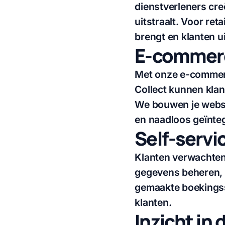
dienstverleners cre
uitstraalt. Voor ret
brengt en klanten u
E-commerce
Met onze e-commerce
Collect kunnen klan
We bouwen je websh
en naadloos geïnte
Self-serv
Klanten verwachten
gegevens beheren, 
gemaakte boekingssy
klanten.
Inzicht in