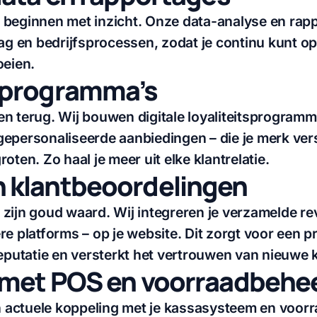
 beginnen met inzicht. Onze data-analyse en rap
rag en bedrijfsprocessen, zodat je continu kunt o
oeien.
tsprogramma’s
n terug. Wij bouwen digitale loyaliteitsprogramm
gepersonaliseerde aanbiedingen – die je merk ver
oten. Zo haal je meer uit elke klantrelatie.
n klantbeoordelingen
zijn goud waard. Wij integreren je verzamelde re
re platforms – op je website. Dit zorgt voor een p
reputatie en versterkt het vertrouwen van nieuwe 
e met POS en voorraadbehe
en actuele koppeling met je kassasysteem en voor