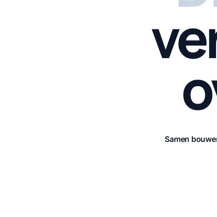
ve
o
Samen bouwen w