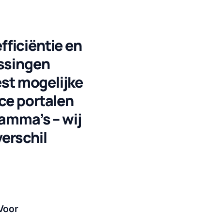
efficiëntie en
ossingen
est mogelijke
ce portalen
ramma’s – wij
verschil
 Voor