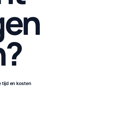
gen
n?
 tijd en kosten