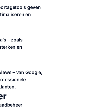
portagetools geven
ptimaliseren en
a’s – zoals
sterken en
views – van Google,
rofessionele
klanten.
er
raadbeheer