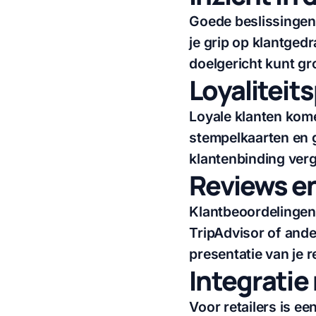
Goede beslissingen
je grip op klantged
doelgericht kunt gr
Loyalitei
Loyale klanten kome
stempelkaarten en 
klantenbinding vergr
Reviews e
Klantbeoordelingen 
TripAdvisor of ande
presentatie van je 
Integrati
Voor retailers is e