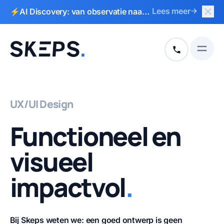
Slui
Lees meer
⚡AI Discovery: van observatie naar
Naar hoofdinhoud
Naar voettekst
actieplan in 2 weken
Open
+31 513 792
UX/UI Design
Functioneel en
visueel
impactvol
.
Bij Skeps weten we: een goed ontwerp is geen