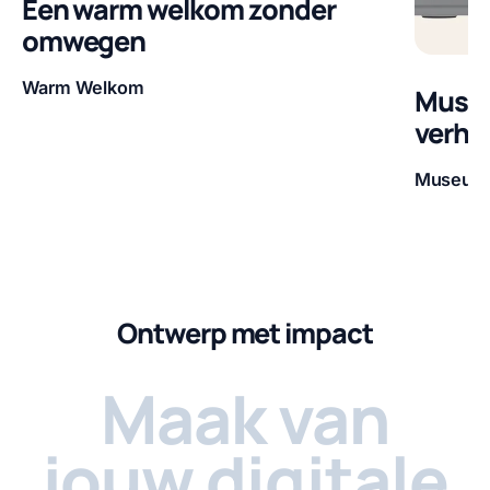
Een warm welkom zonder
omwegen
Warm Welkom
Museu
Klant
verha
Museum 
Klant
Ontwerp met impact
Maak van
jouw digitale