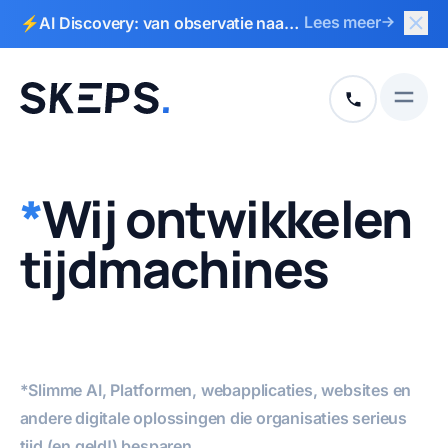
Slui
Lees meer
⚡AI Discovery: van observatie naar
Naar hoofdinhoud
Naar voettekst
actieplan in 2 weken
Open
+31 513 792
*
Wij
ontwikkelen
tijdmachines
*
Slimme AI
,
Platformen
,
webapplicaties
,
websites
en
andere digitale oplossingen die organisaties serieus
tijd (en geld!) besparen.