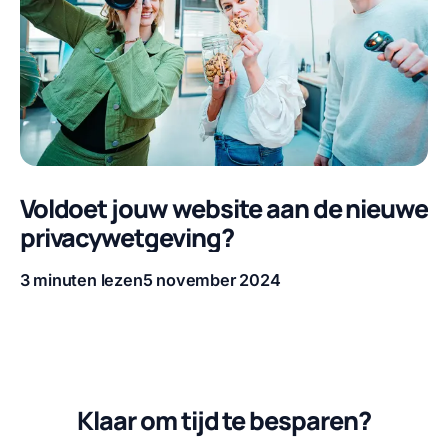
Voldoet jouw website aan de nieuwe
privacywetgeving?
3 minuten lezen
5 november 2024
Leestijd
Publicatiedatum
Klaar om tijd te besparen?