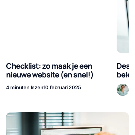
Checklist: zo maak je een
Desig
nieuwe website (en snel!)
belev
4 minuten lezen
10 februari 2025
Pe
Leestijd
Publicatiedatum
Auteur
Leestijd
Publica