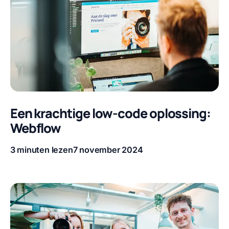
Een krachtige low-code oplossing:
Webflow
3 minuten lezen
7 november 2024
Leestijd
Publicatiedatum