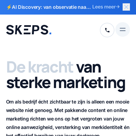
Slui
Lees meer
⚡AI Discovery: van observatie naar
Naar hoofdinhoud
Naar voettekst
actieplan in 2 weken
Open
+31 513 792
De kracht
van
sterke marketing
Om als bedrijf écht zichtbaar te zijn is alleen een mooie
website niet genoeg. Met pakkende content en online
marketing richten we ons op het vergroten van jouw
online aanwezigheid, versterking van merkidentiteit én
het effectief bereiken van jouw doelgroep.