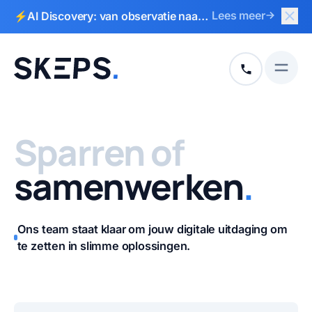
Slui
Lees meer
⚡AI Discovery: van observatie naar
Naar hoofdinhoud
Naar voettekst
actieplan in 2 weken
Open
+31 513 792
Sparren of
samenwerken
.
Ons team staat klaar om jouw digitale uitdaging om
te zetten in slimme oplossingen.