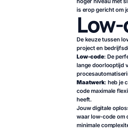
hoger niveau met s
is erop gericht om j
Low-
De keuze tussen lo
project en bedrijfsd
Low-code
: De per
lange doorlooptijd 
procesautomatiseri
Maatwerk
: heb je
code maximale flexi
heeft.
Jouw digitale oplos
waar low-code om dr
minimale complexit