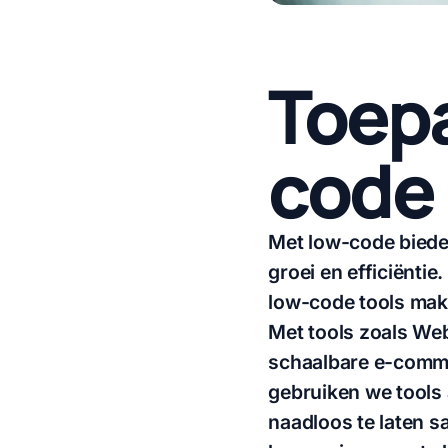
Toepa
code
Met low-code bieden
groei en efficiënti
low-code tools make
Met tools zoals We
schaalbare e-comme
gebruiken we tools 
naadloos te laten s