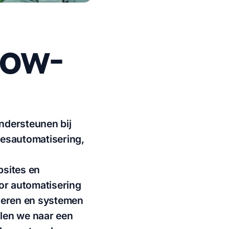
low-
ondersteunen bij
cesautomatisering,
bsites en
or automatisering
ineren en systemen
llen we naar een