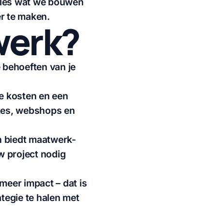
lles wat we bouwen
er te maken.
werk?
 behoeften van je
ge kosten en een
ites, webshops en
n biedt maatwerk-
w project nodig
meer impact – dat is
tegie te halen met