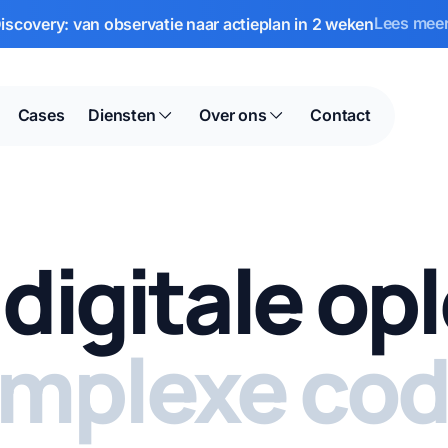
Lees mee
scovery: van observatie naar actieplan in 2 weken
Cases
Diensten
Over ons
Contact
 digitale o
mplexe cod