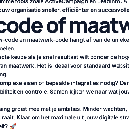
limme tools zoals ActiveCampaign en Leadinfo. A
ouw organisatie sneller, efficiënter en succesvoll
code of maat
w-code en maatwerk-code hangt af van de unieke
oelen.
fecte keuze
als je snel resultaat wilt zonder de ho
van maatwerk. Het is ideaal voor standaard webs
ng.
 complexe eisen of bepaalde integraties nodig? Da
biliteit en controle. Samen kijken we naar wat jou
sing groeit mee met je ambities. Minder wachten, 
aait. Klaar om het maximale uit jouw digitale stra
eit?
🚀