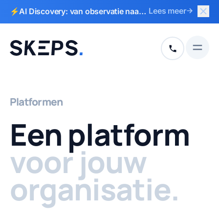
Slui
Lees meer
⚡AI Discovery: van observatie naar
Naar hoofdinhoud
Naar voettekst
actieplan in 2 weken
Open
+31 513 792
Platformen
Een platform
voor jouw
organisatie.