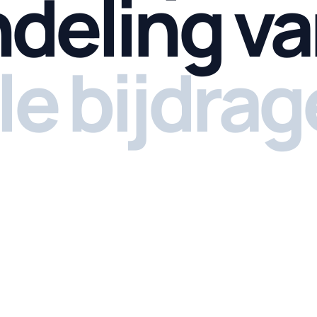
ndeling v
le bijdrag