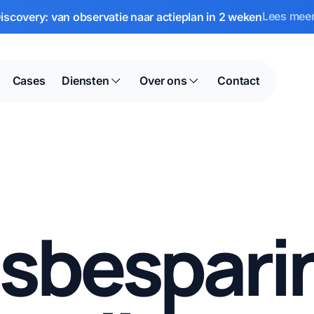
Lees mee
scovery: van observatie naar actieplan in 2 weken
Cases
Diensten
Over ons
Contact
dsbespari