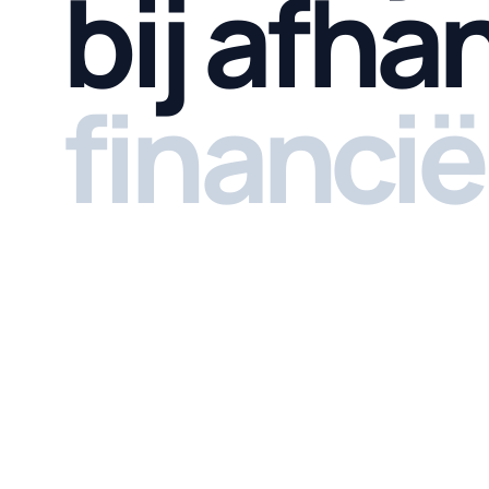
bij afha
financië