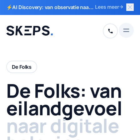
Slui
Lees meer
⚡AI Discovery: van observatie naar
Naar hoofdinhoud
Naar voettekst
actieplan in 2 weken
Open
+31 513 792
De Folks
De Folks: van
eilandgevoel
naar digitale