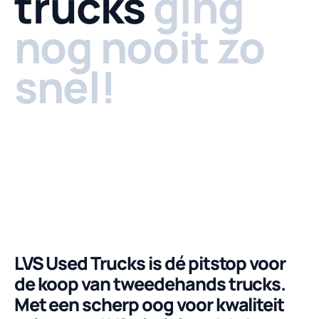
trucks
ging
nog nooit zo
snel!
Volledig sch
Geluid u
Video afspelen
LVS Used Trucks is dé pitstop voor
de koop van tweedehands trucks.
Met een scherp oog voor kwaliteit