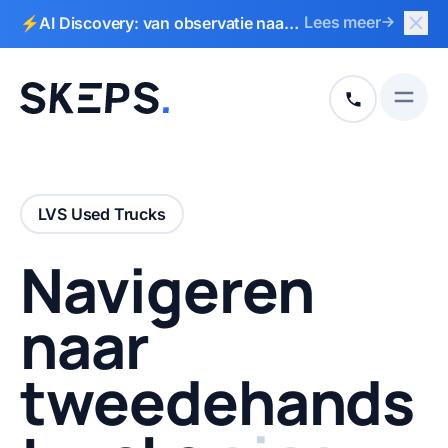
Slui
Lees meer
⚡AI Discovery: van observatie naar
Naar hoofdinhoud
Naar voettekst
actieplan in 2 weken
Open
+31 513 792
LVS Used Trucks
Navigeren
naar
tweedehands