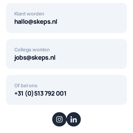
Klant worden
hallo@skeps.nl
Collega worden
jobs@skeps.nl
Of bel ons
+31 (0)513 792 001
Instagram
LinkedIn