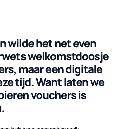
 wilde het net even
rwets welkomstdoosje
rs, maar een digitale
eze tijd. Want laten we
apieren vouchers is
.
armee je als nieuwkomer meteen voelt: