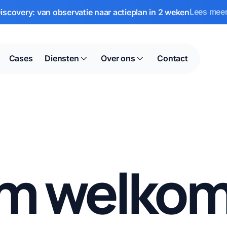
Lees mee
scovery: van observatie naar actieplan in 2 weken
Cases
Diensten
Over ons
Contact
rm welko