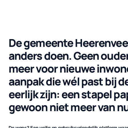
De gemeente Heerenveen
anders doen. Geen oude
meer voor nieuwe inwone
aanpak die wél past bij d
eerlijk zijn: een stapel p
gewoon niet meer van nu
De wens? Een veilig en gebruiksvriendelijk platform wa