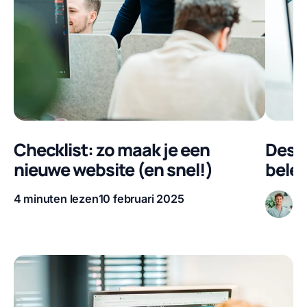
Checklist: zo maak je een
Desig
nieuwe website (en snel!)
belev
4 minuten lezen
10 februari 2025
Pe
Leestijd
Publicatiedatum
Auteur
Leestijd
Publica