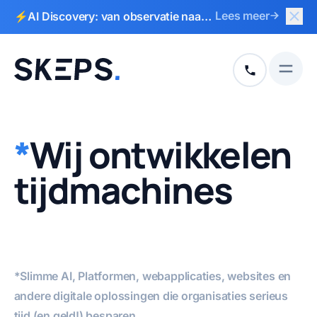
Slui
Lees meer
⚡AI Discovery: van observatie naar
Naar hoofdinhoud
Naar voettekst
actieplan in 2 weken
Open
+31 513 792
*
Wij
ontwikkelen
tijdmachines
*
Slimme AI
,
Platformen
,
webapplicaties
,
websites
en
andere digitale oplossingen die organisaties serieus
tijd (en geld!) besparen.