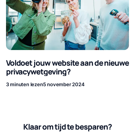
Voldoet jouw website aan de nieuwe
privacywetgeving?
3 minuten lezen
5 november 2024
Leestijd
Publicatiedatum
Klaar om tijd te besparen?