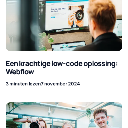
Een krachtige low-code oplossing:
Webflow
3 minuten lezen
7 november 2024
Leestijd
Publicatiedatum